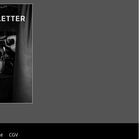
té
CGV