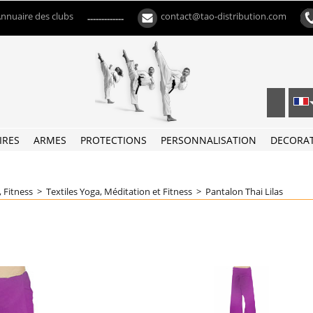
nnuaire des clubs
contact@tao-distribution.com
-------------
IRES
ARMES
PROTECTIONS
PERSONNALISATION
DECORA
 Fitness
>
Textiles Yoga, Méditation et Fitness
>
Pantalon Thai Lilas