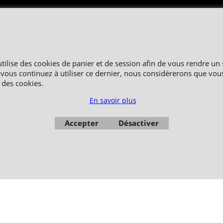
2006-2024 © TAO DISTRIBUTION Boutique en équipement et matériel pour les ar
51, avenue du Palais des Expositions 66000 Perpignan
FRANCE
Paiement sécurisé via Systempay CAISSE D’ÉPARGNE et PAYPAL
affichés en HT et en TTC (hors frais de port) dont TVA 5.5 % et 20,0 % incluses, sel
utilise des cookies de panier et de session afin de vous rendre un 
Photos non contractuelles - Reproduction interdite
 vous continuez à utiliser ce dernier, nous considérerons que vou
n des cookies.
En savoir plus
Accepter
Désactiver