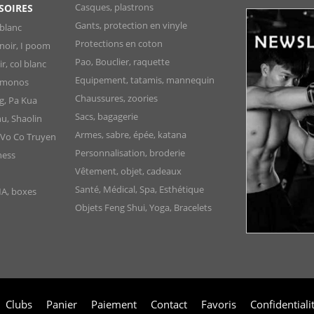
Casques, plastrons
SOIRES
Gants, protection en vinyle
blanc
Protections en coton
noir, I poom
Pao, Bouclier, raquette
, col blanc
Equipement, tatamis, mannequin
Kimonos
Chaussures, zoories
g, Pa Kua
Sacs, bagagerie
u, Shaolin
Armes, sabre, épée, katana
 Vo Co Truyen
Personnalisation, broderie
ness
Vêtement, objet, cadeaux
Santé, Médical, Spa, Esthétique
MA, boxes
Objets Feng Shui, Yoga, Bracelets
Clubs
Panier
Paiement
Contact
Favoris
Confidentiali