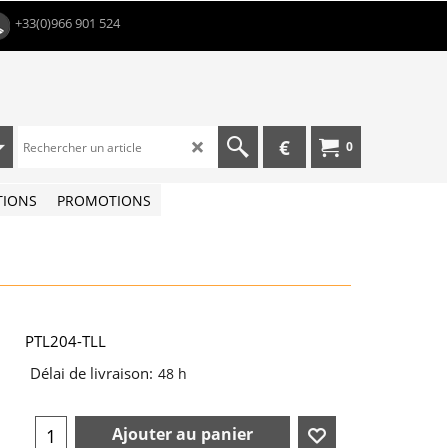
+33(0)966 901 524
€
0
TIONS
PROMOTIONS
PTL204-TLL
Délai de livraison:
48 h
Ajouter au panier