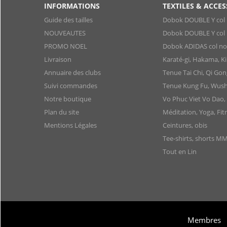
INFORMATIONS
TEXTILES & ACCES
Guide des tailles
Dobok DOUBLE Y col 
NOUVEAUTES
Dobok DOUBLE Y col 
PROMO NOEL
Dobok ADIDAS col noir
Livraison
Karaté-gi, Hakama, 
Annuaire des clubs
Tenue Tai Chi, Qi Gon
Suivi commandes
Tenue Kung Fu, Wush
Notre boutique
Vo Phuc Viet Vo Dao,
Plan du site
Méditation, Yoga, Fit
Mentions Légales
Ceintures, obis
Tee-shirts, shorts M
Tout en Lin
Membres