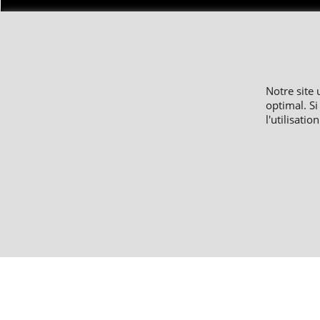
Copyright 
Nos prix sont 
Notre site 
optimal. Si
l'utilisatio