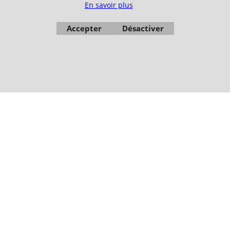
En savoir plus
Photos non contractuelles - Reproduction interdite
Accepter
Désactiver