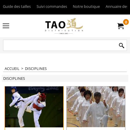
Guide des tailles
Suivi commandes
Notre boutique
Annuaire des 
0
ACCUEIL
>
DISCIPLINES
DISCIPLINES