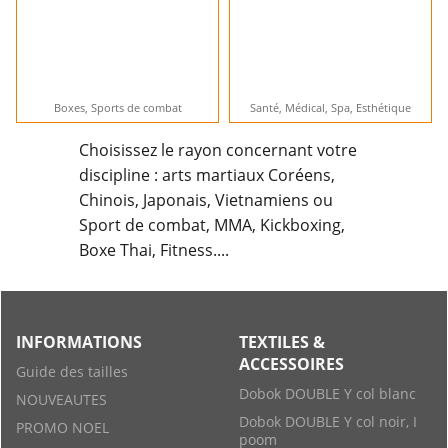
Boxes, Sports de combat
Santé, Médical, Spa, Esthétique
Choisissez le rayon concernant votre
discipline : arts martiaux Coréens,
Chinois, Japonais, Vietnamiens ou
Sport de combat, MMA, Kickboxing,
Boxe Thai, Fitness....
INFORMATIONS
TEXTILES &
ACCESSOIRES
Guide des tailles
Dobok DOUBLE Y col blanc
NOUVEAUTES
Dobok DOUBLE Y col noir, I
PROMO NOEL
poom