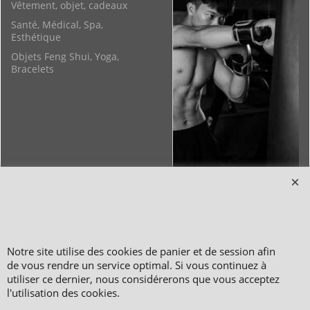
Vêtement, objet, cadeaux
Santé, Médical, Spa,
Esthétique
Objets Feng Shui, Yoga,
Bracelets
Copyright 2006-2024 © TAO DISTRIBUTION Boutique en équipement et matériel
pour les arts martiaux
Notre site utilise des cookies de panier et de session afin
51, avenue du Palais des Expositions 66000 Perpignan
de vous rendre un service optimal. Si vous continuez à
FRANCE
utiliser ce dernier, nous considérerons que vous acceptez
Paiement sécurisé via Systempay CAISSE D’ÉPARGNE et PAYPAL
l'utilisation des cookies.
Nos prix sont affichés en HT et en TTC (hors frais de port) dont TVA 5.5 % et 20,0
% incluses, selon les articles