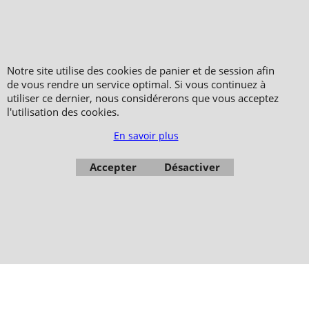
Bracelets
Copyright 2006-2024 © TAO DISTRIBUTION Boutique en équipement et matériel
Notre site utilise des cookies de panier et de session afin
pour les arts martiaux
de vous rendre un service optimal. Si vous continuez à
51, avenue du Palais des Expositions 66000 Perpignan
utiliser ce dernier, nous considérerons que vous acceptez
FRANCE
l'utilisation des cookies.
Paiement sécurisé via Systempay CAISSE D’ÉPARGNE et PAYPAL
En savoir plus
Nos prix sont affichés en HT et en TTC (hors frais de port) dont TVA 5.5 % et 20,0
% incluses, selon les articles
Photos non contractuelles - Reproduction interdite
Accepter
Désactiver