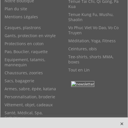
Notre boutique
Tenue Tai Chi, Qi Gong, Pa
Kua
Plan du site
Tenue Kung Fu, Wushu,
Mentions Légales
Shaolin
Casques, plastrons
Vo Phuc Viet Vo Dao, Vo Co
Truyen
Gants, protection en vinyle
Méditation, Yoga, Fitness
Protections en coton
Ceintures, obis
Pao, Bouclier, raquette
Tee-shirts, shorts MMA,
Equipement, tatamis,
boxes
mannequin
Tout en Lin
Chaussures, zoories
Sacs, bagagerie
Armes, sabre, épée, katana
Personnalisation, broderie
Vêtement, objet, cadeaux
Santé, Médical, Spa,
Esthétique
Objets Feng Shui, Yoga,