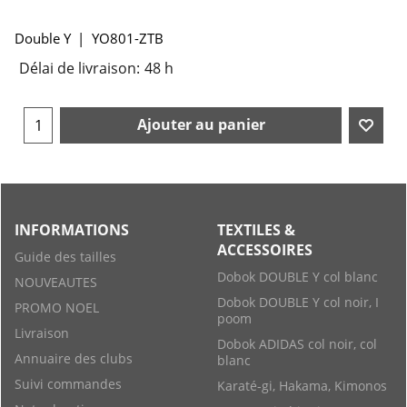
Double Y
YO801-ZTB
Délai de livraison:
48 h
Ajouter au panier
INFORMATIONS
TEXTILES &
ACCESSOIRES
Guide des tailles
Dobok DOUBLE Y col blanc
NOUVEAUTES
Dobok DOUBLE Y col noir, I
PROMO NOEL
poom
Livraison
Dobok ADIDAS col noir, col
Annuaire des clubs
blanc
Suivi commandes
Karaté-gi, Hakama, Kimonos