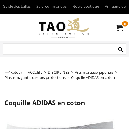
Guide des tailles
Suivi commandes
Notre boutique
Annuaire des 
0
<< Retour
|
ACCUEIL
>
DISCIPLINES
>
Arts martiaux japonais
>
Plastron, gants, casque, protections
>
Coquille ADIDAS en coton
Coquille ADIDAS en coton