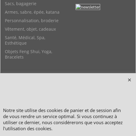
Sacs, bagagerie
Armes, sabre, épée, katana
Personnalisation, broderie
Vêtement, objet, cadeaux
Santé, Médical, Spa,
Esthétique
Objets Feng Shui, Yoga,
Bracelets
Copyright 2006-2024 © TAO DISTRIBUTION Boutique en équipement et matériel
pour les arts martiaux
51, avenue du Palais des Expositions 66000 Perpignan
FRANCE
Paiement sécurisé via Systempay CAISSE D’ÉPARGNE et PAYPAL
Notre site utilise des cookies de panier et de session afin
Nos prix sont affichés en HT et en TTC (hors frais de port) dont TVA 5.5 % et 20,0
de vous rendre un service optimal. Si vous continuez à
% incluses, selon les articles
utiliser ce dernier, nous considérerons que vous acceptez
Photos non contractuelles - Reproduction interdite
l'utilisation des cookies.