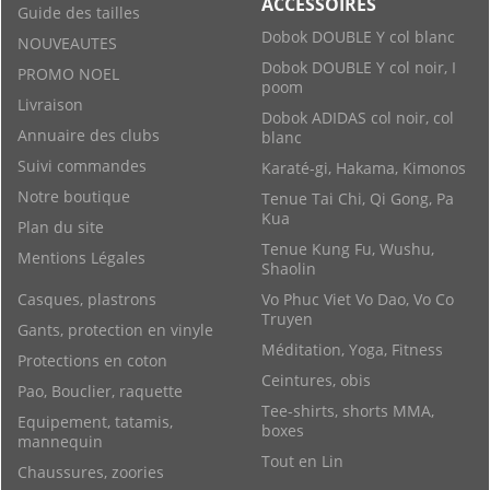
ACCESSOIRES
Guide des tailles
Dobok DOUBLE Y col blanc
NOUVEAUTES
Dobok DOUBLE Y col noir, I
PROMO NOEL
poom
Livraison
Dobok ADIDAS col noir, col
Annuaire des clubs
blanc
Suivi commandes
Karaté-gi, Hakama, Kimonos
Notre boutique
Tenue Tai Chi, Qi Gong, Pa
Kua
Plan du site
Tenue Kung Fu, Wushu,
Mentions Légales
Shaolin
Casques, plastrons
Vo Phuc Viet Vo Dao, Vo Co
Truyen
Gants, protection en vinyle
Méditation, Yoga, Fitness
Protections en coton
Ceintures, obis
Pao, Bouclier, raquette
Tee-shirts, shorts MMA,
Equipement, tatamis,
boxes
mannequin
Tout en Lin
Chaussures, zoories