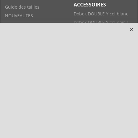
ACCESSOIRES
Guide des tailles
Dobok DOUBLE Y col blanc
NOUVEAUTES
Dobok DOUBLE Y col noir, I
PROMO NOEL
poom
Livraison
Dobok ADIDAS col noir, col
Annuaire des clubs
blanc
Suivi commandes
Karaté-gi, Hakama, Kimonos
Notre boutique
Tenue Tai Chi, Qi Gong, Pa
Kua
Plan du site
Tenue Kung Fu, Wushu,
Mentions Légales
Shaolin
Casques, plastrons
Vo Phuc Viet Vo Dao, Vo Co
Truyen
Gants, protection en vinyle
Méditation, Yoga, Fitness
Protections en coton
Ceintures, obis
Pao, Bouclier, raquette
Tee-shirts, shorts MMA,
Equipement, tatamis,
boxes
mannequin
Tout en Lin
Chaussures, zoories