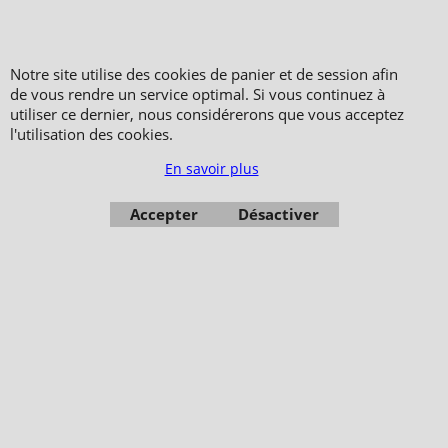
Sacs, bagagerie
Armes, sabre, épée, katana
Notre site utilise des cookies de panier et de session afin
Personnalisation, broderie
de vous rendre un service optimal. Si vous continuez à
Vêtement, objet, cadeaux
utiliser ce dernier, nous considérerons que vous acceptez
l'utilisation des cookies.
Santé, Médical, Spa,
Esthétique
En savoir plus
Objets Feng Shui, Yoga,
Bracelets
Accepter
Désactiver
Copyright 2006-2024 © TAO DISTRIBUTION Boutique en équipement et matériel
pour les arts martiaux
51, avenue du Palais des Expositions 66000 Perpignan
FRANCE
Paiement sécurisé via Systempay CAISSE D’ÉPARGNE et PAYPAL
Nos prix sont affichés en HT et en TTC (hors frais de port) dont TVA 5.5 % et 20,0
% incluses, selon les articles
Photos non contractuelles - Reproduction interdite