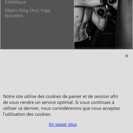
Esthétique
Objets Feng Shui, Yoga,
Bracelets
Copyright 2006-2024 © TAO DISTRIBUTION Boutique en équipement et matériel
pour les arts martiaux
51, avenue du Palais des Expositions 66000 Perpignan
Notre site utilise des cookies de panier et de session afin
FRANCE
de vous rendre un service optimal. Si vous continuez à
Paiement sécurisé via Systempay CAISSE D’ÉPARGNE et PAYPAL
utiliser ce dernier, nous considérerons que vous acceptez
Nos prix sont affichés en HT et en TTC (hors frais de port) dont TVA 5.5 % et 20,0
l'utilisation des cookies.
% incluses, selon les articles
Photos non contractuelles - Reproduction interdite
En savoir plus