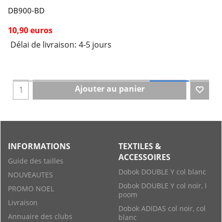
DB900-BD
10,90 euros
Délai de livraison:
4-5 jours
Ajouter au panier
INFORMATIONS
TEXTILES &
ACCESSOIRES
Guide des tailles
Dobok DOUBLE Y col blanc
NOUVEAUTES
Dobok DOUBLE Y col noir, I
PROMO NOEL
poom
Livraison
Dobok ADIDAS col noir, col
Annuaire des clubs
blanc