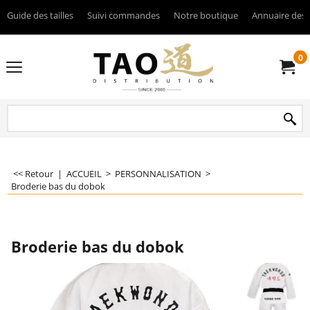
Guide des tailles
Suivi commandes
Notre boutique
Annuaire des 
0
<< Retour
|
ACCUEIL
>
PERSONNALISATION
>
Broderie bas du dobok
Broderie bas du dobok