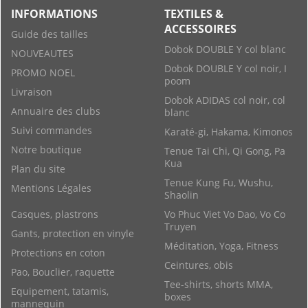
INFORMATIONS
TEXTILES &
ACCESSOIRES
Guide des tailles
Dobok DOUBLE Y col blanc
NOUVEAUTES
Dobok DOUBLE Y col noir, I
PROMO NOEL
poom
Livraison
Dobok ADIDAS col noir, col
Annuaire des clubs
blanc
Suivi commandes
Karaté-gi, Hakama, Kimonos
Notre boutique
Tenue Tai Chi, Qi Gong, Pa
Kua
Plan du site
Tenue Kung Fu, Wushu,
Mentions Légales
Shaolin
Casques, plastrons
Vo Phuc Viet Vo Dao, Vo Co
Truyen
Gants, protection en vinyle
Méditation, Yoga, Fitness
Protections en coton
Ceintures, obis
Pao, Bouclier, raquette
Tee-shirts, shorts MMA,
Equipement, tatamis,
boxes
mannequin