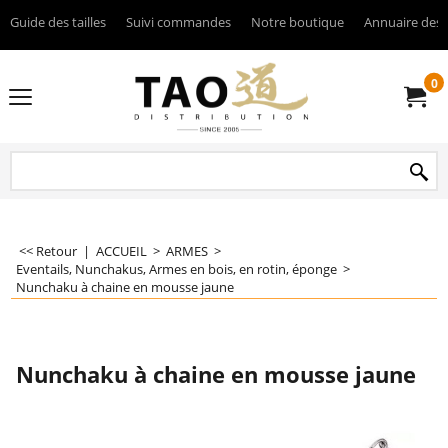
Guide des tailles
Suivi commandes
Notre boutique
Annuaire des 
0
<< Retour
|
ACCUEIL
>
ARMES
>
Eventails, Nunchakus, Armes en bois, en rotin, éponge
>
Nunchaku à chaine en mousse jaune
Nunchaku à chaine en mousse jaune