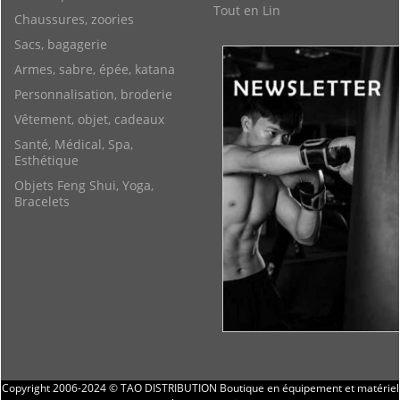
Tout en Lin
Chaussures, zoories
Sacs, bagagerie
Armes, sabre, épée, katana
Personnalisation, broderie
Vêtement, objet, cadeaux
Santé, Médical, Spa,
Esthétique
Objets Feng Shui, Yoga,
Bracelets
Copyright 2006-2024 © TAO DISTRIBUTION Boutique en équipement et matériel