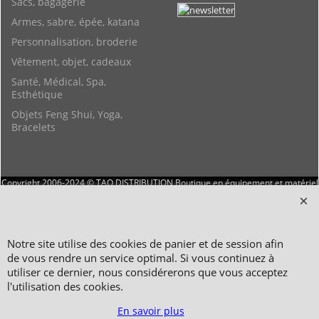
Sacs, bagagerie
Armes, sabre, épée, katana
Personnalisation, broderie
Vêtement, objet, cadeaux
Santé, Médical, Spa,
Esthétique
Objets Feng Shui, Yoga,
Bracelets
Copyright 2006-2024 © TAO DISTRIBUTION Boutique en équipement et matériel
pour les arts martiaux
51, avenue du Palais des Expositions 66000 Perpignan
FRANCE
Notre site utilise des cookies de panier et de session afin
Paiement sécurisé via Systempay CAISSE D’ÉPARGNE et PAYPAL
de vous rendre un service optimal. Si vous continuez à
Nos prix sont affichés en HT et en TTC (hors frais de port) dont TVA 5.5 % et 20,0
utiliser ce dernier, nous considérerons que vous acceptez
% incluses, selon les articles
l'utilisation des cookies.
Photos non contractuelles - Reproduction interdite
En savoir plus