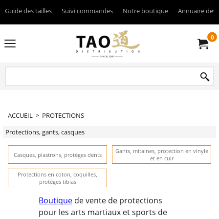
Guide des tailles
Suivi commandes
Notre boutique
Annuaire des 
0
ACCUEIL
>
PROTECTIONS
Protections, gants, casques
Gants, mitaines, protection en vinyle
Casques, plastrons, protèges dents
et en cuir
Protections en coton, coquilles,
protèges tibias
Boutique
de vente de protections
pour les arts martiaux et sports de