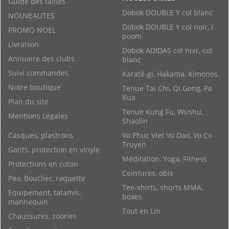
Guide des tailles
Dobok DOUBLE Y col blanc
NOUVEAUTES
Dobok DOUBLE Y col noir, I
PROMO NOEL
poom
Livraison
Dobok ADIDAS col noir, col
Annuaire des clubs
blanc
Suivi commandes
Karaté-gi, Hakama, Kimonos
Notre boutique
Tenue Tai Chi, Qi Gong, Pa
Kua
Plan du site
Tenue Kung Fu, Wushu,
Mentions Légales
Shaolin
Casques, plastrons
Vo Phuc Viet Vo Dao, Vo Co
Truyen
Gants, protection en vinyle
Méditation, Yoga, Fitness
Protections en coton
Ceintures, obis
Pao, Bouclier, raquette
Tee-shirts, shorts MMA,
Equipement, tatamis,
boxes
mannequin
Tout en Lin
Chaussures, zoories